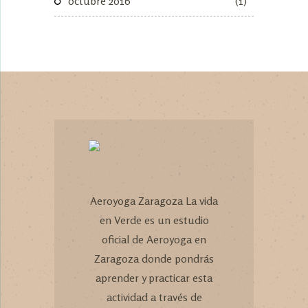
octubre 2016
(1)
Aeroyoga Zaragoza La vida
en Verde es un estudio
oficial de Aeroyoga en
Zaragoza donde pondrás
aprender y practicar esta
actividad a través de