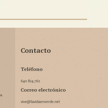
Contacto
Teléfono
640 824 762
Correo electrónico
a.
vive@lavidaenverde.net